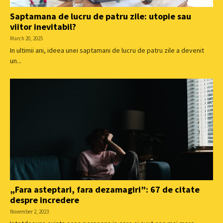
Saptamana de lucru de patru zile: utopie sau
viitor inevitabil?
March 20, 2025
In ultimii ani, ideea unei saptamani de lucru de patru zile a devenit
un...
„Fara asteptari, fara dezamagiri”: 67 de citate
despre incredere
November 2, 2023