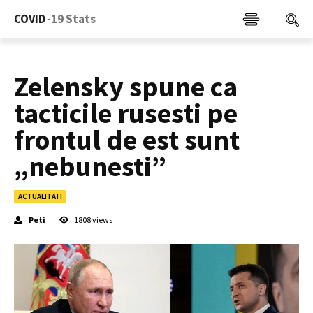
COVID
-19 Stats
Zelensky spune ca
tacticile rusesti pe
frontul de est sunt
„nebunesti”
ACTUALITATI
Peti
1808
views