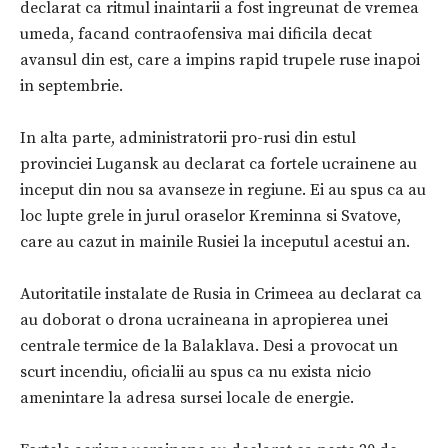
declarat ca ritmul inaintarii a fost ingreunat de vremea
umeda, facand contraofensiva mai dificila decat
avansul din est, care a impins rapid trupele ruse inapoi
in septembrie.
In alta parte, administratorii pro-rusi din estul
provinciei Lugansk au declarat ca fortele ucrainene au
inceput din nou sa avanseze in regiune. Ei au spus ca au
loc lupte grele in jurul oraselor Kreminna si Svatove,
care au cazut in mainile Rusiei la inceputul acestui an.
Autoritatile instalate de Rusia in Crimeea au declarat ca
au doborat o drona ucraineana in apropierea unei
centrale termice de la Balaklava. Desi a provocat un
scurt incendiu, oficialii au spus ca nu exista nicio
amenintare la adresa sursei locale de energie.