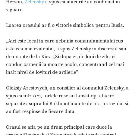
Herson,
Zelensky
a spus ca atacurile au continuat in
vigoare.
Luarea orasului ar fi o victorie simbolica pentru Rusia.
„Aici este locul in care nebunia comandamentului rus
este cea mai evidenta”, a spus Zelensky in discursul sau
de noapte de la Kiev. „Zi dupa zi, de luni de zile, ei
conduc oamenii la moarte acolo, concentrand cel mai
inalt nivel de lovituri de artilerie”.
Oleksiy Arestovych, un consilier al domnului Zelensky, a
spus ca intr-o zi, fortele ruse au lansat opt ​​atacuri
separate asupra lui Bakhmut inainte de ora pranzului si
au fost respinse de fiecare data.
Orasul se afla pe un drum principal care duce la
orasele Sloviansk si Kramatorsk aflate sub control