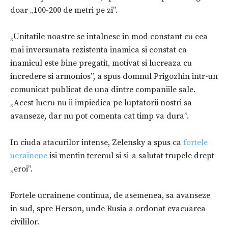
doar „100-200 de metri pe zi”.
„Unitatile noastre se intalnesc in mod constant cu cea
mai inversunata rezistenta inamica si constat ca
inamicul este bine pregatit, motivat si lucreaza cu
incredere si armonios”, a spus domnul Prigozhin intr-un
comunicat publicat de una dintre companiile sale.
„Acest lucru nu ii impiedica pe luptatorii nostri sa
avanseze, dar nu pot comenta cat timp va dura”.
In ciuda atacurilor intense, Zelensky a spus ca
fortele
ucrainene
isi mentin terenul si si-a salutat trupele drept
„eroi”.
Fortele ucrainene continua, de asemenea, sa avanseze
in sud, spre Herson, unde Rusia a ordonat evacuarea
civililor.