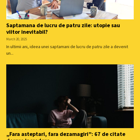
Saptamana de lucru de patru zile: utopie sau
viitor inevitabil?
March 20, 2025
In ultimii ani, ideea unei saptamani de lucru de patru zile a devenit
un...
„Fara asteptari, fara dezamagiri”: 67 de citate