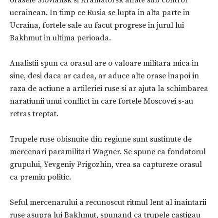
ucrainean. In timp ce Rusia se lupta in alta parte in
Ucraina, fortele sale au facut progrese in jurul lui
Bakhmut in ultima perioada.
Analistii spun ca orasul are o valoare militara mica in
sine, desi daca ar cadea, ar aduce alte orase inapoi in
raza de actiune a artileriei ruse si ar ajuta la schimbarea
naratiunii unui conflict in care fortele Moscovei s-au
retras treptat.
Trupele ruse obisnuite din regiune sunt sustinute de
mercenari paramilitari Wagner. Se spune ca fondatorul
grupului, Yevgeniy Prigozhin, vrea sa captureze orasul
ca premiu politic.
Seful mercenarului a recunoscut ritmul lent al inaintarii
ruse asupra lui Bakhmut, spunand ca trupele castigau