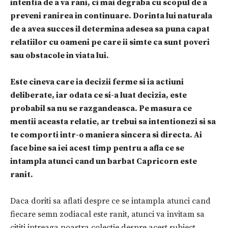
intentia de a va rani, ci mai degraba cu scopul de a
preveni ranirea in continuare. Dorinta lui naturala
de a avea succes il determina adesea sa puna capat
relatiilor cu oameni pe care ii simte ca sunt poveri
sau obstacole in viata lui.
Este cineva care ia decizii ferme si ia actiuni
deliberate, iar odata ce si-a luat decizia, este
probabil sa nu se razgandeasca. Pe masura ce
mentii aceasta relatie, ar trebui sa intentionezi si sa
te comporti intr-o maniera sincera si directa. Ai
face bine sa iei acest timp pentru a afla ce se
intampla atunci cand un barbat Capricorn este
ranit.
Daca doriti sa aflati despre ce se intampla atunci cand
fiecare semn zodiacal este ranit, atunci va invitam sa
cititi intreaga noastra colectie despre acest subiect,