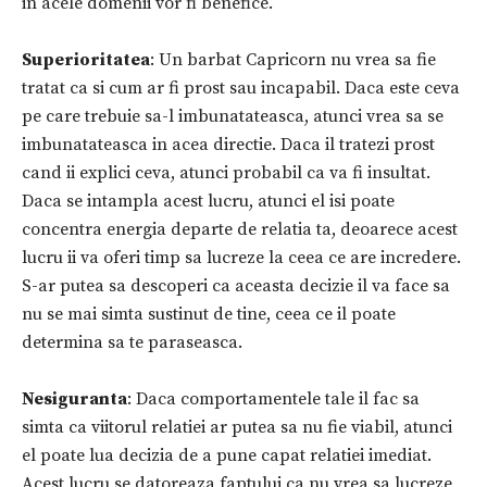
in acele domenii vor fi benefice.
Superioritatea
: Un barbat Capricorn nu vrea sa fie
tratat ca si cum ar fi prost sau incapabil. Daca este ceva
pe care trebuie sa-l imbunatateasca, atunci vrea sa se
imbunatateasca in acea directie. Daca il tratezi prost
cand ii explici ceva, atunci probabil ca va fi insultat.
Daca se intampla acest lucru, atunci el isi poate
concentra energia departe de relatia ta, deoarece acest
lucru ii va oferi timp sa lucreze la ceea ce are incredere.
S-ar putea sa descoperi ca aceasta decizie il va face sa
nu se mai simta sustinut de tine, ceea ce il poate
determina sa te paraseasca.
Nesiguranta
: Daca comportamentele tale il fac sa
simta ca viitorul relatiei ar putea sa nu fie viabil, atunci
el poate lua decizia de a pune capat relatiei imediat.
Acest lucru se datoreaza faptului ca nu vrea sa lucreze