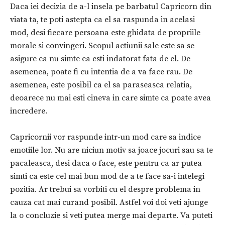
Daca iei decizia de a-l insela pe barbatul Capricorn din
viata ta, te poti astepta ca el sa raspunda in acelasi
mod, desi fiecare persoana este ghidata de propriile
morale si convingeri. Scopul actiunii sale este sa se
asigure ca nu simte ca esti indatorat fata de el. De
asemenea, poate fi cu intentia de a va face rau. De
asemenea, este posibil ca el sa paraseasca relatia,
deoarece nu mai esti cineva in care simte ca poate avea
incredere.
Capricornii vor raspunde intr-un mod care sa indice
emotiile lor. Nu are niciun motiv sa joace jocuri sau sa te
pacaleasca, desi daca o face, este pentru ca ar putea
simti ca este cel mai bun mod de a te face sa-i intelegi
pozitia. Ar trebui sa vorbiti cu el despre problema in
cauza cat mai curand posibil. Astfel voi doi veti ajunge
la o concluzie si veti putea merge mai departe. Va puteti