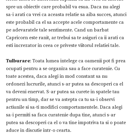
spre un obiectiv care probabil va esua. Daca nu alegi
sa-i arati ca vrei ca aceasta relatie sa aiba succes, atunci
este probabil ca el sa accepte acele comportamente ca
pe adevaratele tale sentimente. Cand un barbat
Capricorn este ranit, ar trebui sa te asiguri ca ii arati ca
esti increzator in ceea ce priveste viitorul relatiei tale.
Tulburare
: Toata lumea intelege ca oamenii pot fi prea
ocupati pentru a se organiza sau a face curatenie. Cu
toate acestea, daca alegi in mod constant sa nu
ordonezi lucrurile, atunci s-ar putea sa descoperi ca el
va deveni enervat. S-ar putea sa curete in spatele tau
pentru un timp, dar se va astepta ca tu sa-i observi
actiunile si sa-ti modifici comportamentele. Daca alegi
sa-i permiti sa faca curatenie dupa tine, atunci s-ar
putea sa descoperi ca el o va tine impotriva ta si o poate
aduce in discutie intr-o cearta.