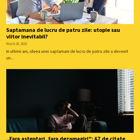
Saptamana de lucru de patru zile: utopie sau
viitor inevitabil?
March 20, 2025
In ultimii ani, ideea unei saptamani de lucru de patru zile a devenit
un...
„Fara asteptari, fara dezamagiri”: 67 de citate