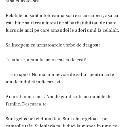
si sa chicoteasca.
Relatiile nu sunt intotdeauna soare si curcubeu , asa ca
este bine sa-ti reamintesti tie si barbatului tau de toate
lucrurile mici pe care amandoi le adori unul la celalalt.
Sa incepem cu urmatoarele vorbe de dragoste
Te iubesc, acum fa-mi o ceasca de ceai!
Ti-am spus? Nu mai am nevoie de zahar pentru ca te
am de indulcit in fiecare zi.
Ai furat inima mea. Am de gand sa-ti iau numele de
familie. Descurca-te!
Sunt gelos pe telefonul tau. Sunt chiar geloasa pe
camasile tale. Si lenjeria ta. Ii duci la munca in timp ce