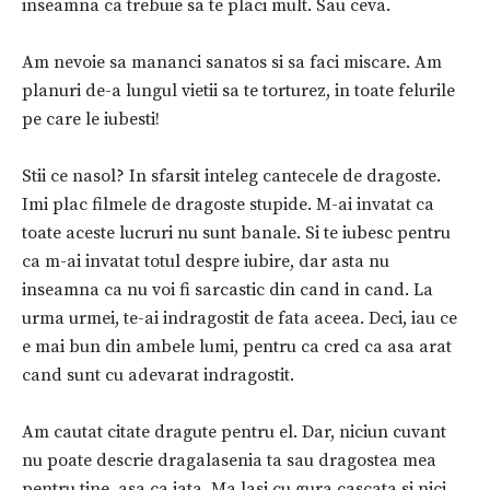
inseamna ca trebuie sa te placi mult. Sau ceva.
Am nevoie sa mananci sanatos si sa faci miscare. Am
planuri de-a lungul vietii sa te torturez, in toate felurile
pe care le iubesti!
Stii ce nasol? In sfarsit inteleg cantecele de dragoste.
Imi plac filmele de dragoste stupide. M-ai invatat ca
toate aceste lucruri nu sunt banale. Si te iubesc pentru
ca m-ai invatat totul despre iubire, dar asta nu
inseamna ca nu voi fi sarcastic din cand in cand. La
urma urmei, te-ai indragostit de fata aceea. Deci, iau ce
e mai bun din ambele lumi, pentru ca cred ca asa arat
cand sunt cu adevarat indragostit.
Am cautat citate dragute pentru el. Dar, niciun cuvant
nu poate descrie dragalasenia ta sau dragostea mea
pentru tine, asa ca iata. Ma lasi cu gura cascata si nici