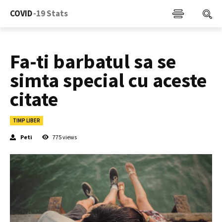
COVID
-19 Stats
Fa-ti barbatul sa se
simta special cu aceste
citate
TIMP LIBER
Peti
775
views