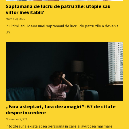
Saptamana de lucru de patru zile: utopie sau
viitor inevitabil?
March 20, 2025
In ultimii ani, ideea unei saptamani de lucru de patru zile a devenit
un...
„Fara asteptari, fara dezamagiri”: 67 de citate
despre incredere
November 2, 2023
Intotdeauna exista acea persoana in care ai avut cea mai mare