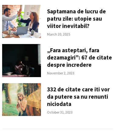
Saptamana de lucru de
patru zile: utopie sau
viitor inevitabil?
March 20, 2025
„Fara asteptari, fara
dezamagiri”: 67 de citate
despre incredere
November 2, 2023
332 de citate care iti vor
da putere sa nu renunti
niciodata
October 31, 2023