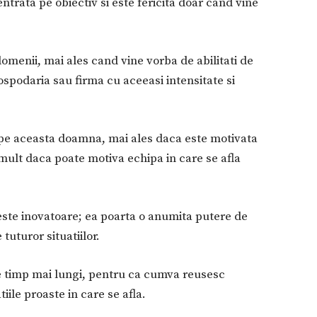
ntrata pe obiectiv si este fericita doar cand vine
omenii, mai ales cand vine vorba de abilitati de
odaria sau firma cu aceeasi intensitate si
a pe aceasta doamna, mai ales daca este motivata
 mult daca poate motiva echipa in care se afla
este inovatoare; ea poarta o anumita putere de
tuturor situatiilor.
de timp mai lungi, pentru ca cumva reusesc
iile proaste in care se afla.