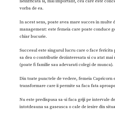
neinfricata si, mai important, cea care este conce
vorba de ea.
In acest sens, poate avea mare succes in multe d
management: este femeia care poate conduce gosp
chiar bucurie.
Succesul este singurul lucru care o face fericit
sa dea o contributie dezinteresata si cu atat mai
(poate fi familie sau adevarati colegi de munca).
Din toate punctele de vedere, femeia Capricorn 
transformare care ii permite sa faca fata aproape 
Nu este predispusa sa-si faca griji pe intervale 
intotdeauna sa gaseasca o cale de iesire din situat