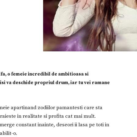
a, o femeie incredibil de ambitioasa si
a isi va deschide propriul drum, iar tu vei ramane
meie apartinand zodiilor pamantesti care sta
aieste in realitate si profita cat mai mult.
 merge constant inainte, deseori ii lasa pe toti in
bilit-o.