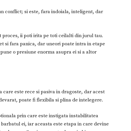
n conflict; si este, fara indoiala, inteligent, dar
roces, ii poti irita pe toti ceilalti din jurul tau.
et si fara panica, dar uneori poate intra in etape
e pune o presiune enorma asupra ei si a altor
care este rece si pasiva in dragoste, dar acest
varat, poate fi flexibila si plina de intelegere.
tionala prin care este instigata instabilitatea
arbatul ei, iar aceasta este etapa in care devine