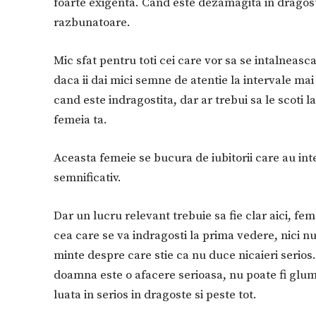
foarte exigenta. Cand este dezamagita in drago
razbunatoare.
Mic sfat pentru toti cei care vor sa se intalneasca
daca ii dai mici semne de atentie la intervale mai
cand este indragostita, dar ar trebui sa le scoti la i
femeia ta.
Aceasta femeie se bucura de iubitorii care au int
semnificativ.
Dar un lucru relevant trebuie sa fie clar aici, fe
cea care se va indragosti la prima vedere, nici nu 
minte despre care stie ca nu duce nicaieri serios
doamna este o afacere serioasa, nu poate fi gluma
luata in serios in dragoste si peste tot.