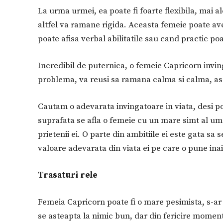
La urma urmei, ea poate fi foarte flexibila, mai a
altfel va ramane rigida. Aceasta femeie poate ave
poate afisa verbal abilitatile sau cand practic po
Incredibil de puternica, o femeie Capricorn invinge
problema, va reusi sa ramana calma si calma, asa
Cautam o adevarata invingatoare in viata, desi p
suprafata se afla o femeie cu un mare simt al umor
prietenii ei. O parte din ambitiile ei este gata sa 
valoare adevarata din viata ei pe care o pune inai
Trasaturi rele
Femeia Capricorn poate fi o mare pesimista, s-ar v
se asteapta la nimic bun, dar din fericire moment