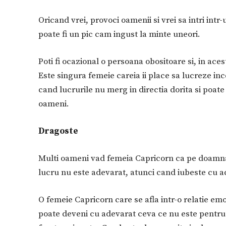
Oricand vrei, provoci oamenii si vrei sa intri intr-u
poate fi un pic cam ingust la minte uneori.
Poti fi ocazional o persoana obositoare si, in acest p
Este singura femeie careia ii place sa lucreze inc
cand lucrurile nu merg in directia dorita si poat
oameni.
Dragoste
Multi oameni vad femeia Capricorn ca pe doamna 
lucru nu este adevarat, atunci cand iubeste cu ade
O femeie Capricorn care se afla intr-o relatie emo
poate deveni cu adevarat ceva ce nu este pentru b