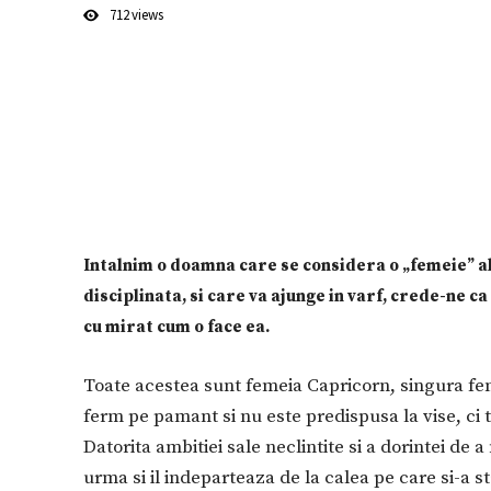
712
views
Intalnim o doamna care se considera o „femeie” alf
disciplinata, si care va ajunge in varf, crede-ne c
cu mirat cum o face ea.
Toate acestea sunt femeia Capricorn, singura fe
ferm pe pamant si nu este predispusa la vise, ci tr
Datorita ambitiei sale neclintite si a dorintei de a
urma si il indeparteaza de la calea pe care si-a sta