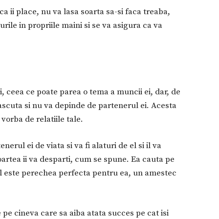
a ii place, nu va lasa soarta sa-si faca treaba,
urile in propriile maini si se va asigura ca va
ei, ceea ce poate parea o tema a muncii ei, dar, de
ascuta si nu va depinde de partenerul ei. Acesta
vorba de relatiile tale.
erul ei de viata si va fi alaturi de el si il va
artea ii va desparti, cum se spune. Ea cauta pe
 el este perechea perfecta pentru ea, un amestec
pe cineva care sa aiba atata succes pe cat isi