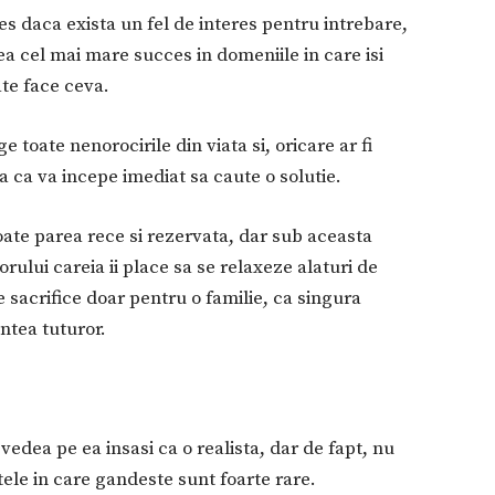
les daca exista un fel de interes pentru intrebare,
a cel mai mare succes in domeniile in care isi
ate face ceva.
 toate nenorocirile din viata si, oricare ar fi
 ca va incepe imediat sa caute o solutie.
oate parea rece si rezervata, dar sub aceasta
ului careia ii place sa se relaxeze alaturi de
se sacrifice doar pentru o familie, ca singura
ntea tuturor.
edea pe ea insasi ca o realista, dar de fapt, nu
ele in care gandeste sunt foarte rare.