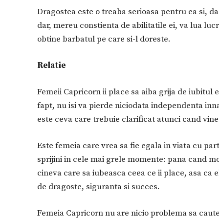
Dragostea este o treaba serioasa pentru ea si, dac
dar, mereu constienta de abilitatile ei, va lua lucr
obtine barbatul pe care si-l doreste.
Relatie
Femeii Capricorn ii place sa aiba grija de iubitul 
fapt, nu isi va pierde niciodata independenta inn
este ceva care trebuie clarificat atunci cand vine 
Este femeia care vrea sa fie egala in viata cu parten
sprijini in cele mai grele momente: pana cand mo
cineva care sa iubeasca ceea ce ii place, asa ca
de dragoste, siguranta si succes.
Femeia Capricorn nu are nicio problema sa caute 