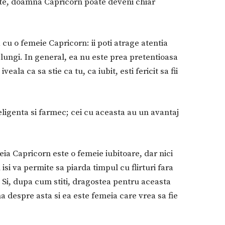
ste, doamna Capricorn poate deveni chiar
 cu o femeie Capricorn: ii poti atrage atentia
 lungi. In general, ea nu este prea pretentioasa
veala ca sa stie ca tu, ca iubit, esti fericit sa fii
eligenta si farmec; cei cu aceasta au un avantaj
meia Capricorn este o femeie iubitoare, dar nici
isi va permite sa piarda timpul cu flirturi fara
. Si, dupa cum stiti, dragostea pentru aceasta
 despre asta si ea este femeia care vrea sa fie