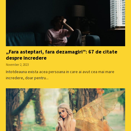
„Fara asteptari, fara dezamagiri”: 67 de citate
despre incredere
November 2, 2023
Intotdeauna exista acea persoana in care ai avut cea mai mare
incredere, doar pentru...