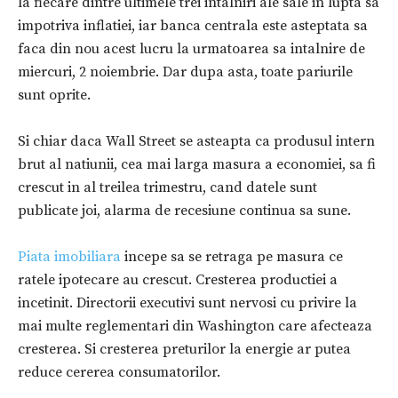
la fiecare dintre ultimele trei intalniri ale sale in lupta sa
impotriva inflatiei, iar banca centrala este asteptata sa
faca din nou acest lucru la urmatoarea sa intalnire de
miercuri, 2 noiembrie. Dar dupa asta, toate pariurile
sunt oprite.
Si chiar daca Wall Street se asteapta ca produsul intern
brut al natiunii, cea mai larga masura a economiei, sa fi
crescut in al treilea trimestru, cand datele sunt
publicate joi, alarma de recesiune continua sa sune.
Piata imobiliara
incepe sa se retraga pe masura ce
ratele ipotecare au crescut. Cresterea productiei a
incetinit. Directorii executivi sunt nervosi cu privire la
mai multe reglementari din Washington care afecteaza
cresterea. Si cresterea preturilor la energie ar putea
reduce cererea consumatorilor.