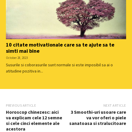
10 citate motivationale care sa te ajute sa te
simti mai bine
October 28, 2023
Susurile si coborasurile sunt normale si este imposibil sa ai o
atitudine pozitiva in...
PREVIOUS ARTICLE
NEXT ARTICLE
Horoscop chinezesc: aici
3 Smoothi-uri usoare care
va explicam cele 12 semne
va vor oferi o piele
si cele cinci elemente ale
sanatoasa si stralucitoare
acestora