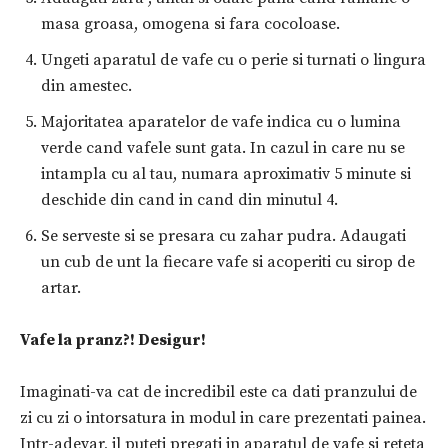
masa groasa, omogena si fara cocoloase.
Ungeti aparatul de vafe cu o perie si turnati o lingura
din amestec.
Majoritatea aparatelor de vafe indica cu o lumina
verde cand vafele sunt gata. In cazul in care nu se
intampla cu al tau, numara aproximativ 5 minute si
deschide din cand in cand din minutul 4.
Se serveste si se presara cu zahar pudra. Adaugati
un cub de unt la fiecare vafe si acoperiti cu sirop de
artar.
Vafe la pranz?! Desigur!
Imaginati-va cat de incredibil este ca dati pranzului de
zi cu zi o intorsatura in modul in care prezentati painea.
Intr-adevar, il puteti pregati in aparatul de vafe si reteta