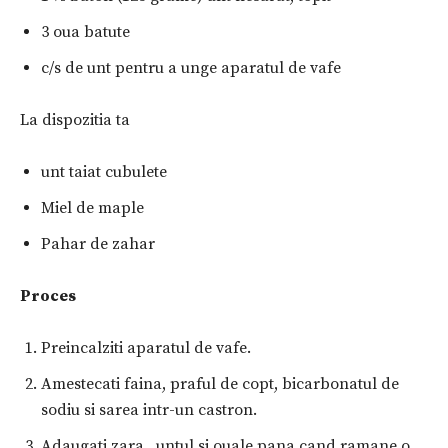
3 oua batute
c/s de unt pentru a unge aparatul de vafe
La dispozitia ta
unt taiat cubulete
Miel de maple
Pahar de zahar
Proces
Preincalziti aparatul de vafe.
Amestecati faina, praful de copt, bicarbonatul de
sodiu si sarea intr-un castron.
Adaugati zara , untul si ouale pana cand ramane o