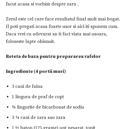
facut acasa si vorbim despre zara .
Zerul este cel care face rezultatul final mult mai bogat.
Il poti pregati acasa foarte usor si aici iti spunem cum.
Daca vrei cu adevarat sa-ti faci viata mai usoara,
foloseste lapte obisnuit.
Reteta de baza pentru prepararea vafelor
Ingrediente (4 portii mari)
3 cani de faina
1 lingura de praf de copt
¾ lingurite de bicarbonat de sodiu
3 ¼ cani de zara sau zara
1 ½ baton (125 grame) unt nesarat, topit