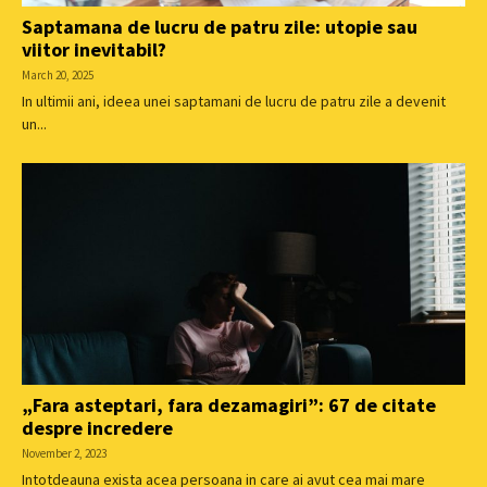
Saptamana de lucru de patru zile: utopie sau
viitor inevitabil?
March 20, 2025
In ultimii ani, ideea unei saptamani de lucru de patru zile a devenit
un...
„Fara asteptari, fara dezamagiri”: 67 de citate
despre incredere
November 2, 2023
Intotdeauna exista acea persoana in care ai avut cea mai mare