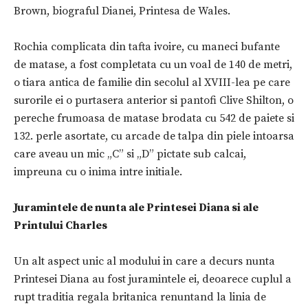
Brown, biograful Dianei, Printesa de Wales.
Rochia complicata din tafta ivoire, cu maneci bufante
de matase, a fost completata cu un voal de 140 de metri,
o tiara antica de familie din secolul al XVIII-lea pe care
surorile ei o purtasera anterior si pantofi Clive Shilton, o
pereche frumoasa de matase brodata cu 542 de paiete si
132. perle asortate, cu arcade de talpa din piele intoarsa
care aveau un mic „C” si „D” pictate sub calcai,
impreuna cu o inima intre initiale.
Juramintele de nunta ale Printesei Diana si ale
Printului Charles
Un alt aspect unic al modului in care a decurs nunta
Printesei Diana au fost juramintele ei, deoarece cuplul a
rupt traditia regala britanica renuntand la linia de