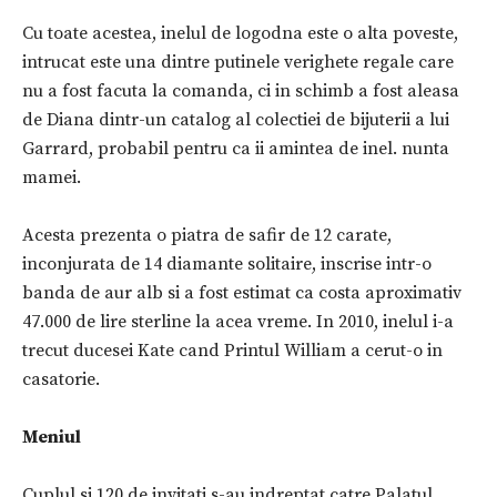
Cu toate acestea, inelul de logodna este o alta poveste,
intrucat este una dintre putinele verighete regale care
nu a fost facuta la comanda, ci in schimb a fost aleasa
de Diana dintr-un catalog al colectiei de bijuterii a lui
Garrard, probabil pentru ca ii amintea de inel. nunta
mamei.
Acesta prezenta o piatra de safir de 12 carate,
inconjurata de 14 diamante solitaire, inscrise intr-o
banda de aur alb si a fost estimat ca costa aproximativ
47.000 de lire sterline la acea vreme. In 2010, inelul i-a
trecut ducesei Kate cand Printul William a cerut-o in
casatorie.
Meniul
Cuplul si 120 de invitati s-au indreptat catre Palatul