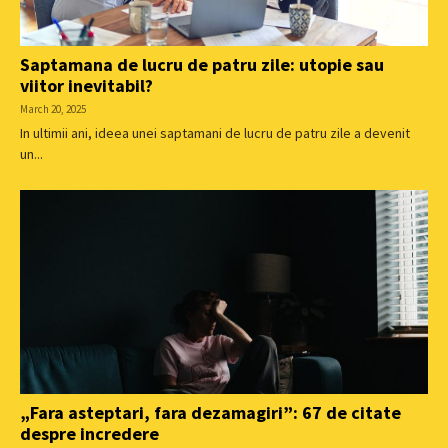
Saptamana de lucru de patru zile: utopie sau
viitor inevitabil?
March 20, 2025
In ultimii ani, ideea unei saptamani de lucru de patru zile a devenit
un...
„Fara asteptari, fara dezamagiri”: 67 de citate
despre incredere